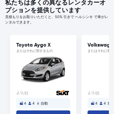
私たちは多くの異なるレンタカーオ
プションを提供しています
見積もりをお取りいただくと、50% 引きで ヘルシンキ で車がレ
ンタルできます。
Toyota Aygo X
Volkswage
またはそれに類するもの
またはそれに類す
より
より
/日
/日
4
4
自動
4
4