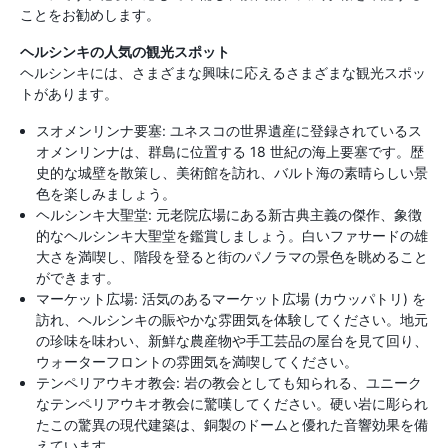
ことをお勧めします。
ヘルシンキの人気の観光スポット
ヘルシンキには、さまざまな興味に応えるさまざまな観光スポッ
トがあります。
スオメンリンナ要塞: ユネスコの世界遺産に登録されているス
オメンリンナは、群島に位置する 18 世紀の海上要塞です。歴
史的な城壁を散策し、美術館を訪れ、バルト海の素晴らしい景
色を楽しみましょう。
ヘルシンキ大聖堂: 元老院広場にある新古典主義の傑作、象徴
的なヘルシンキ大聖堂を鑑賞しましょう。白いファサードの雄
大さを満喫し、階段を登ると街のパノラマの景色を眺めること
ができます。
マーケット広場: 活気のあるマーケット広場 (カウッパトリ) を
訪れ、ヘルシンキの賑やかな雰囲気を体験してください。地元
の珍味を味わい、新鮮な農産物や手工芸品の屋台を見て回り、
ウォーターフロントの雰囲気を満喫してください。
テンペリアウキオ教会: 岩の教会としても知られる、ユニーク
なテンペリアウキオ教会に驚嘆してください。硬い岩に彫られ
たこの驚異の現代建築は、銅製のドームと優れた音響効果を備
えています。