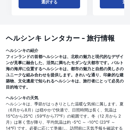
選択する
選
ヘルシンキ レンタカー - 旅行情報
ヘルシンキの紹介
フィンランドの首都ヘルシンキは、北欧の魅力と現代的なデザイ
ンが見事に融合した、活気に満ちたモダンな大都市です。バルト
海の海岸に位置するヘルシンキは、都市の魅力と自然の美しさの
ユニークな組み合わせを提供します。きれいな通り、印象的な建
築物、文化遺産で知られるヘルシンキは、旅行者にとって必見の
目的地です。
ヘルシンキの天気
ヘルシンキは、季節がはっきりとした温暖な気候に属します。夏
（6月から8月）は穏やかで快適で、日照時間は長く、気温は
15°Cから25°C（59°Fから77°F）の範囲です。冬（12 月から 2
月）は寒く雪が降り、平均気温は約 -5°C ～ -10°C (23°F ～
14°F) です。必要に応じて準備し、訪問前に天気予報を確認する