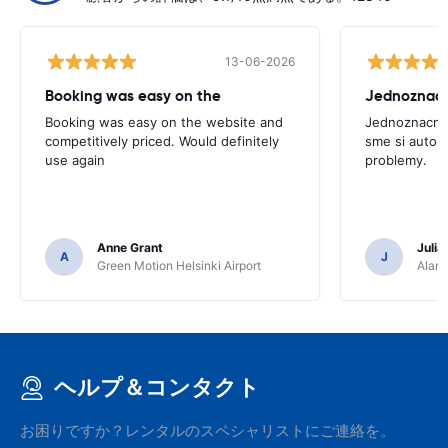
13-06-2026
Booking was easy on the
Booking was easy on the website and
Jednoznacne
competitively priced. Would definitely
sme si auto p
use again
problemy.
Anne Grant
Julia
A
J
Green Motion Helsinki Airport
Alamo
ヘルプ＆コンタクト
お困りですか？レンタルのスペシャリストにご連絡を。