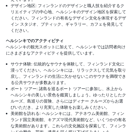
デザイン地区: フィンランドのデザインと職人技を紹介するク
リエイティブの中心地、ヘルシンキのデザイン地区を探索して
ください。フィンランドの有名なデザイン文化を体現するデザ
イン スタジオ、ブティック、ギャラリー、カフェを発見して
ください。
ヘルシンキでのアクティビティ
ヘルシンキの観光スポットに加えて、ヘルシンキでは訪問者向け
にさまざまなアクティビティを提供しています。
サウナ体験: 伝統的なサウナを体験して、フィンランド文化に
浸ってください。ヘルシンキには、リラックスして元気を取り
戻し、フィンランドの生活に欠かせないこのサウナを満喫でき
る公共サウナが多数あります。
ボート ツアー: 諸島を巡るボート ツアーに参加し、水上から
ヘルシンキの美しい景色を鑑賞しましょう。ゆったりとしたク
ルーズ、島巡りの冒険、さらにはディナー クルーズからお選
びいただき、より充実した体験をお楽しみください。
美術館を訪れる: ヘルシンキには、アテネウム美術館、フィン
ランド国立美術館、キアズマ現代美術館など、いくつかの有名
な美術館があります。これらの文化施設を探索して、フィンラ
ンドの歴史、芸術、遺産を深く掘り下げてみましょう。