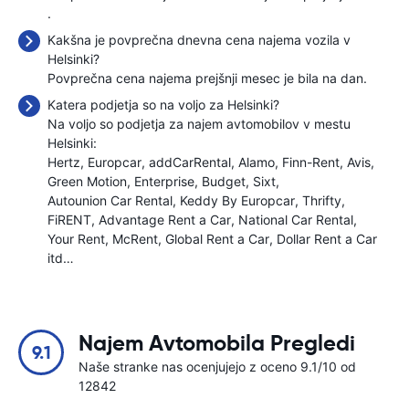
.
Kakšna je povprečna dnevna cena najema vozila v
Helsinki?
Povprečna cena najema prejšnji mesec je bila
na dan.
Katera podjetja so na voljo za Helsinki?
Na voljo so podjetja za najem avtomobilov v mestu
Helsinki:
Hertz
Europcar
addCarRental
Alamo
Finn-Rent
Avis
Green Motion
Enterprise
Budget
Sixt
Autounion Car Rental
Keddy By Europcar
Thrifty
FiRENT
Advantage Rent a Car
National Car Rental
Your Rent
McRent
Global Rent a Car
Dollar Rent a Car
itd…
Najem Avtomobila Pregledi
9.1
Naše stranke nas ocenjujejo z oceno 9.1/10 od
12842