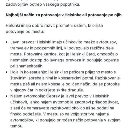
zadovoljitev potreb vsakega popotnika.
Najboljši način za potovanje v Helsinke ali potovanje po njih
Helsinki imajo dobro razvit prometni sistem, ki olajša
potovanje po mestu:
Javni prevoz: Helsinki imajo učinkovito mrežo avtobusov,
tramvajev in podzemnih linij, ki povezujejo različne dele
mesta. Potovalne kartice, kot je Helsinki Card, omogočajo
neomejen dostop do javnega prevoza in ponujajo popuste
pri znamenitostih.
Hoja in kolesarjenje: Helsinki so pešcem prijazno mesto s
številnimi sprehajalnimi in kolesarskimi potmi. Raziskovanje
mesta peš ali najem kolesa je odličen način, da se potopite
v njegov čar in odkrijete skrite dragulje.
Najem avtomobila: Čeprav je javni prevoz v Helsinkih
učinkovit, lahko najem avtomobila zagotovi prilagodljivost,
zlasti če nameravate raziskovati okolico ali se podati na
finsko podeželje. V mestu so na voljo storitve najema
avtomobilov, ki ponujajo priročen način potovanja v svojem
tempu.