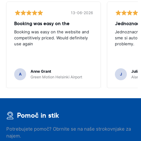
13-06-2026
Booking was easy on the
Booking was easy on the website and
Jednoznacne
competitively priced. Would definitely
sme si auto p
use again
problemy.
Anne Grant
Julia
A
J
Green Motion Helsinki Airport
Alamo
Pomoč in stik
Potrebujete pomoč? Obrnite se na naše strokovnjake za
najem.