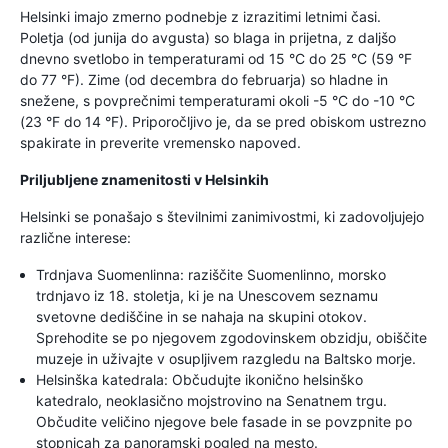
Helsinki imajo zmerno podnebje z izrazitimi letnimi časi.
Poletja (od junija do avgusta) so blaga in prijetna, z daljšo
dnevno svetlobo in temperaturami od 15 °C do 25 °C (59 °F
do 77 °F). Zime (od decembra do februarja) so hladne in
snežene, s povprečnimi temperaturami okoli -5 °C do -10 °C
(23 °F do 14 °F). Priporočljivo je, da se pred obiskom ustrezno
spakirate in preverite vremensko napoved.
Priljubljene znamenitosti v Helsinkih
Helsinki se ponašajo s številnimi zanimivostmi, ki zadovoljujejo
različne interese:
Trdnjava Suomenlinna: raziščite Suomenlinno, morsko
trdnjavo iz 18. stoletja, ki je na Unescovem seznamu
svetovne dediščine in se nahaja na skupini otokov.
Sprehodite se po njegovem zgodovinskem obzidju, obiščite
muzeje in uživajte v osupljivem razgledu na Baltsko morje.
Helsinška katedrala: Občudujte ikonično helsinško
katedralo, neoklasično mojstrovino na Senatnem trgu.
Občudite veličino njegove bele fasade in se povzpnite po
stopnicah za panoramski pogled na mesto.