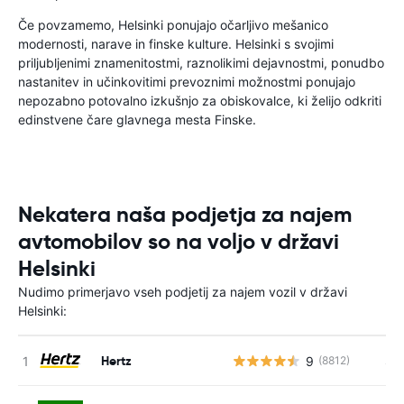
Če povzamemo, Helsinki ponujajo očarljivo mešanico
modernosti, narave in finske kulture. Helsinki s svojimi
priljubljenimi znamenitostmi, raznolikimi dejavnostmi, ponudbo
nastanitev in učinkovitimi prevoznimi možnostmi ponujajo
nepozabno potovalno izkušnjo za obiskovalce, ki želijo odkriti
edinstvene čare glavnega mesta Finske.
Nekatera naša podjetja za najem
avtomobilov so na voljo v državi
Helsinki
Nudimo primerjavo vseh podjetij za najem vozil v državi
Helsinki:
Hertz
9
S s
(8812)