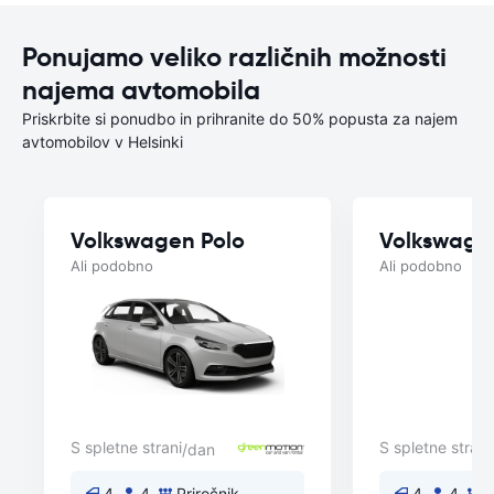
Ponujamo veliko različnih možnosti
najema avtomobila
Priskrbite si ponudbo in prihranite do 50% popusta za najem
avtomobilov v Helsinki
Volkswagen Polo
Volkswage
Ali podobno
Ali podobno
S spletne strani
S spletne strani
/dan
4
4
Priročnik
4
4
P