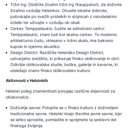
Tržni trg: Obiščite živahni tržni trg (Kauppatori), da doživite
živahno vzdušje Helsinkov. Okusite lokalne dobrote,
pobrskajte po svežih pridelkih in stojnicah z rokodelskimi
izdelki ter uživajte v vzdušju ob obali.
Cerkev Temppeliaukio: čudite se edinstveni cerkvi
Temppeliaukio, znani tudi kot skalna cerkev. To moderno
arhitekturno čudo, vklesano v trdno skalo, ima bakreno
kupolo in izjemno akustiko.
Design District: Raziščite helsinško Design District,
ustvarjalno središče, ki prikazuje finsko oblikovanje in obrt.
Odkrijte oblikovalske studie, butike, galerije in kavarne, ki
utelešajo znano finsko oblikovalsko kulturo.
Aktivnosti v Helsinkih
Helsinki poleg znamenitosti ponujajo različne dejavnosti za
obiskovalce:
Doživetje savne: Potopite se v finsko kulturo z doživetjem
tradicionalne savne. Helsinki imajo številne javne savne, kjer
se lahko sprostite, pomladite in sprejmete ta sestavni del
finskega življenja.