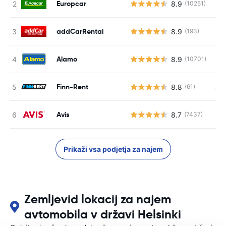
Europcar
8.9
S s
(10251)
addCarRental
8.9
S s
(193)
Alamo
8.9
S s
(10701)
Finn-Rent
8.8
S s
(61)
Avis
8.7
S s
(7437)
Prikaži vsa podjetja za najem
Zemljevid lokacij za najem
avtomobila v državi Helsinki