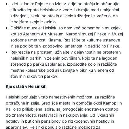
Izleti z ladjo: Pojdite na izlet z ladjo po otočju in občudujte
slikovito lepoto Helsinkov z vode. Izbirajte med umirjenimi
križarjenji, skoki po otokih ali celo križarjenji z večerjo, da
izboljšate svojo izkušnjo.
Obiščite muzeje: Helsinki so dom več pomembnih muzejev,
kot so Ateneum Art Museum, Narodni muzej Finske in Muzej
sodobne umetnosti Kiasma. Raziščite te kulturne ustanove
in se poglobite v zgodovino, umetnost in dediščino Finske.
Rekreacija na prostem: uživajte v dejavnostih na prostem v
helsinških parkih in zelenih površinah. Pojdite na lagoden
sprehod po parku Esplanade, izposodite kolo in raziščite
mestne kolesarske poti ali uživajte v pikniku v enem od
številnih slikovitih parkov.
Kje ostati v Helsinkih
Helsinki ponujajo vrsto namestitvenih možnosti za različne
proračune in želje. Središče mesta in območja okoli Kamppi in
Kallio so priljubljena izbira, saj omogočajo enostaven dostop
do znamenitosti, restavracij in nakupovanja. Od luksuznih
hotelov in butičnih penzionov do nizkocenovnih hostlov in
apartmajev, Helsinki ponujajo različne možnosti za