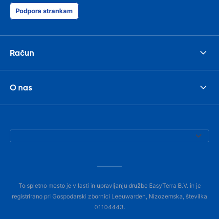
Podpora strankam
Račun
O nas
To spletno mesto je v lasti in upravljanju družbe EasyTerra B.V. in je
registrirano pri Gospodarski zbornici Leeuwarden, Nizozemska, številka
01104443.